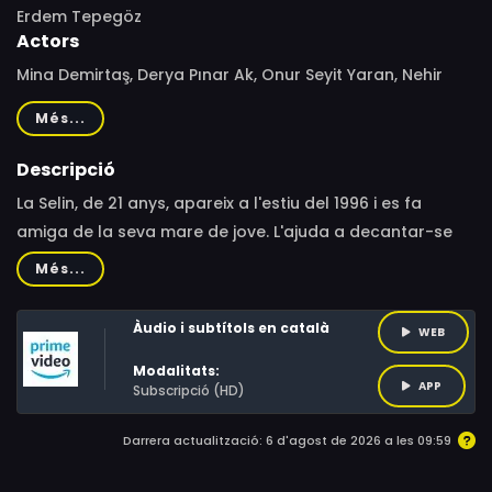
Erdem Tepegöz
Actors
Mina Demirtaş, Derya Pınar Ak, Onur Seyit Yaran, Nehir
Erdoğan, Selma Ergeç, Çağdaş Onur Öztürk, Kamil Güler
Més...
Descripció
La Selin, de 21 anys, apareix a l'estiu del 1996 i es fa
amiga de la seva mare de jove. L'ajuda a decantar-se
pel seu pare en un triangle amorós i descobreix com els
Més...
somnis que va abandonar de jove han marcat les seves
relacions del present. La noia viu la màgia dels anys 90 i
Àudio i subtítols en català
WEB
anima la seva mare a perseguir els seus somnis.
Modalitats:
Nostàlgica, romàntica i irresistible.
APP
Subscripció (HD)
Darrera actualització: 6 d'agost de 2026 a les 09:59