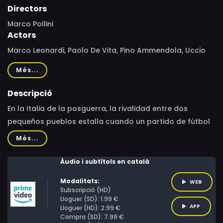
Directors
Marco Pollini
Actors
Marco Leonardi, Paolo De Vita, Pino Ammendola, Uccio
De Santis, Riccardo Lanzarone, Fabrizio Saccomanno,
Més...
Michele Vigilante, Loretta Micheloni
Descripció
En la Italia de la posguerra, la rivalidad entre dos
pequeños pueblos estalla cuando un partido de fútbol
desencadena un conflicto donde el honor, la amistad y
Més...
el amor se verán puestos a prueba.
Àudio i subtítols en català
Modalitats:
WEB
Subscripció (HD)
Lloguer (SD): 1.99 €
APP
Lloguer (HD): 2.99 €
Compra (SD): 7.99 €