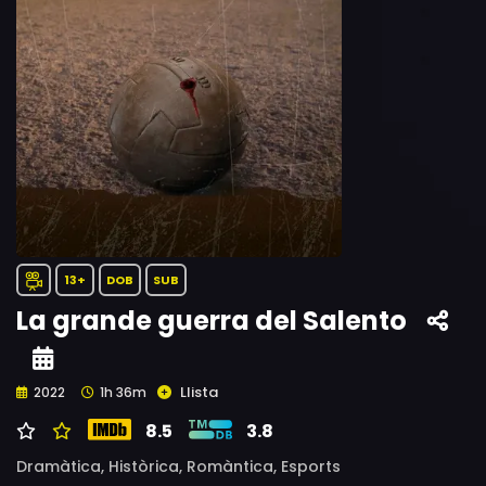
13+
DOB
SUB
La grande guerra del Salento
Llista
2022
1h 36m
8.5
3.8
Dramàtica,
Històrica,
Romàntica,
Esports