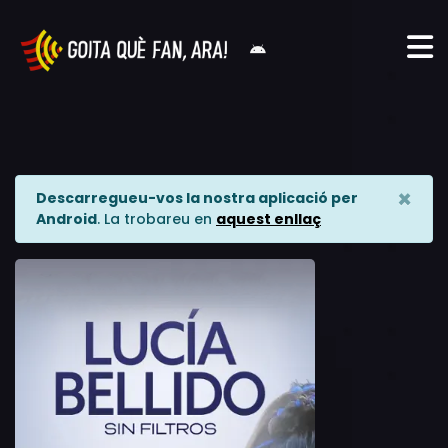
×
Descarregueu-vos la nostra aplicació per
Android
. La trobareu en
aquest enllaç