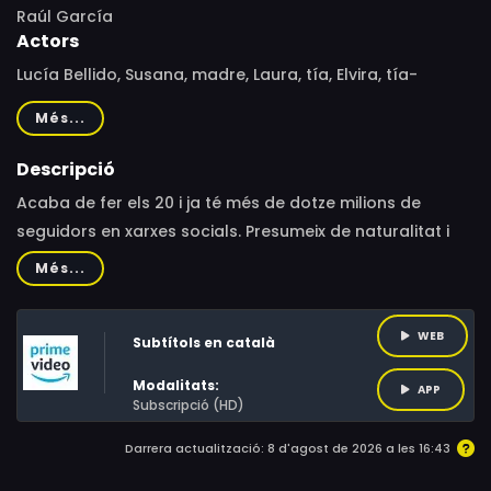
Raúl García
Actors
Lucía Bellido, Susana, madre, Laura, tía, Elvira, tía-
abuela, Iván, hermano, Hamza, novio, Izan, primo, Rocío,
Més...
amiga, Ceci, amigo, Elvira, bisabuela, Marc Mayolas,
Mónica Donadeu, Luis del Val
Descripció
Acaba de fer els 20 i ja té més de dotze milions de
seguidors en xarxes socials. Presumeix de naturalitat i
odia el postureig. Viatgem al passat a la vida de Lucía
Més...
Bellido gràcies al seu arxiu de vídeos més personal.
Descobrim com és el seu entorn, la família, els amics i el
WEB
Subtítols en català
nou amor. La història de superació d'una influenciadora
que diu allò que pensa i que va per lliure.
Modalitats:
APP
Subscripció (HD)
Darrera actualització: 8 d'agost de 2026 a les 16:43