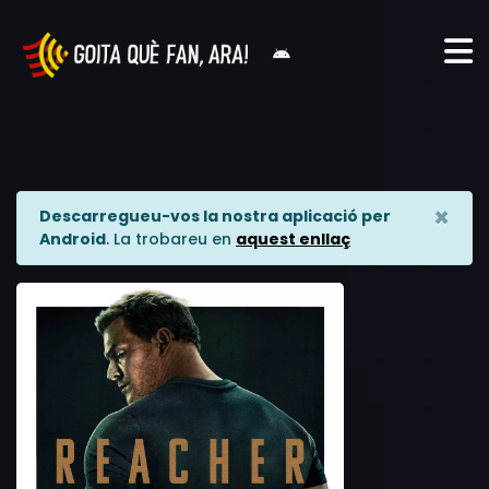
×
Descarregueu-vos la nostra aplicació per
Android
. La trobareu en
aquest enllaç