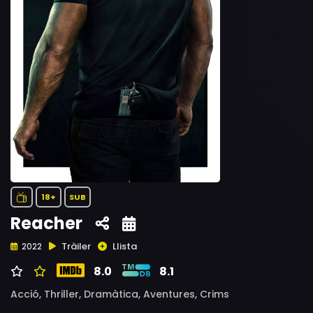
18+
SUB
Reacher
Tràiler
Llista
2022
8.0
8.1
Acció,
Thriller,
Dramàtica,
Aventures,
Crims