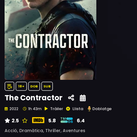
18+
DOB
SUB
The Contractor
Tràiler
Llista
Doblatge
2022
1h 43m
2.5
5.8
6.4
Acció,
Dramàtica,
Thriller,
Aventures