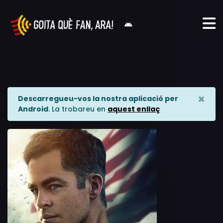
×
Descarregueu-vos la nostra aplicació per
Android
. La trobareu en
aquest enllaç