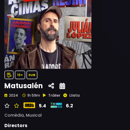
13+
SUB
Matusalén
Tràiler
Llista
2024
1h 59m
5.4
6.2
Comèdia,
Musical
Directors