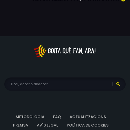
interpretado por Martin Freeman ("Sherlock"), un
hombre viudo, distante y enigmático, marcado por su
pasado como prisionero de guerra durante la Segunda
Guerra Mundial y entregado a su pasión por la filatelia.
Cuando Havilland es acusado de asesinato e incluso
confiesa el crimen de forma inesperada, Flavia decide
seguir sus propias pistas para intentar demostrar su
inocencia.
METODOLOGIA
FAQ
ACTUALITZACIONS
PREMSA
AVÍS LEGAL
POLÍTICA DE COOKIES