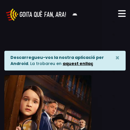
×
Descarregueu-vos la nostra aplicació per
Android
. La trobareu en
aquest enllaç