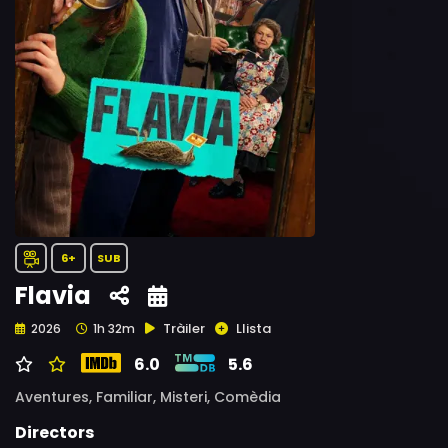
6+
SUB
Flavia
Tràiler
Llista
2026
1h 32m
6.0
5.6
Aventures,
Familiar,
Misteri,
Comèdia
Directors