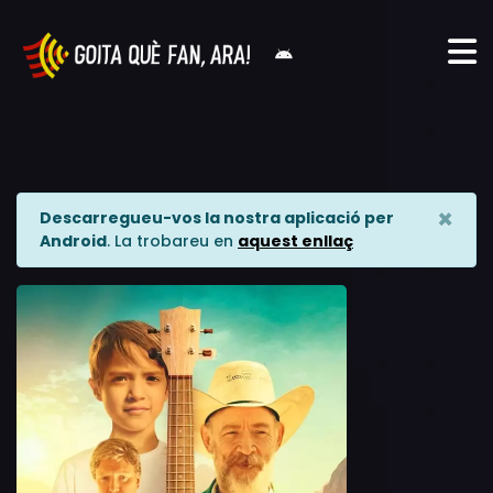
×
Descarregueu-vos la nostra aplicació per
Android
. La trobareu en
aquest enllaç