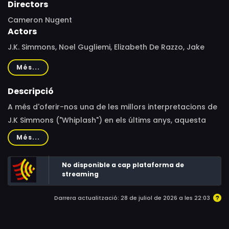
Directors
Cameron Nugent
Actors
J.K. Simmons, Noel Gugliemi, Elizabeth De Razzo, Jake
Busey, Keanu Wilson, Julian Atocani Sanchez, Zeyah
Més...
Pearson, Addison Pearson, Trevor Johnson, Waylon
James Yurcic, Lew Temple, Bernard Curry, Addam
Descripció
Bramich, Jamal Doman, Patricia Kalis, Steve Townley
A més d'oferir-nos una de les millors interpretacions de
J.K Simmons ("Whiplash") en els últims anys, aquesta
comèdia dramàtica ens narra la inspiradora història
Més...
d'un nen convertit en estrella del folk. Una família
hispànica té grans esperances dipositades en el seu
No disponible a cap plataforma de
extraordinari fill anomenat Sailboat quan un gest
streaming
personal desperta una infinitat de possibilitats. Armat
Darrera actualització: 28 de juliol de 2026 a les 22:03
amb una petita guitarra, Sailboat lidera a un petit grup
de persones per a explicar la miraculosa història del
secret més gran mai explicat.