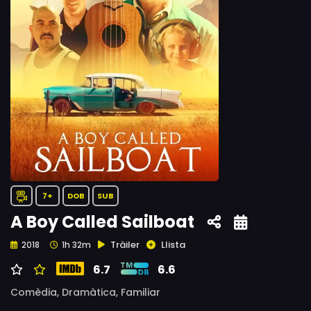
7+
DOB
SUB
A Boy Called Sailboat
Tràiler
Llista
2018
1h 32m
6.7
6.6
Comèdia,
Dramàtica,
Familiar