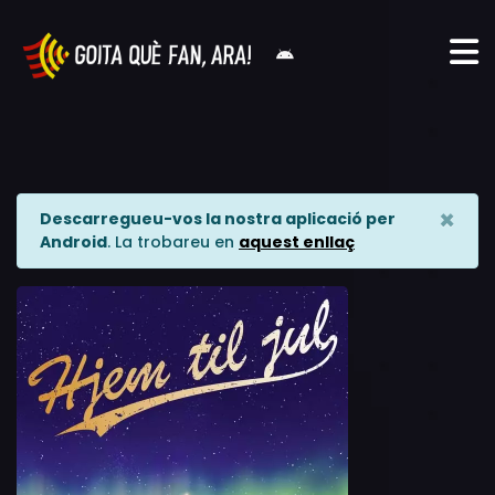
×
Descarregueu-vos la nostra aplicació per
Android
. La trobareu en
aquest enllaç