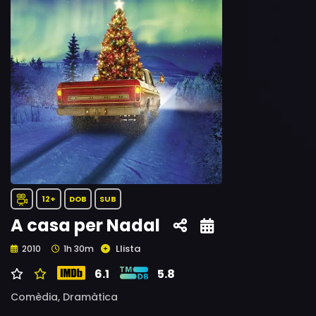
12+
DOB
SUB
A casa per Nadal
Llista
2010
1h 30m
6.1
5.8
Comèdia,
Dramàtica