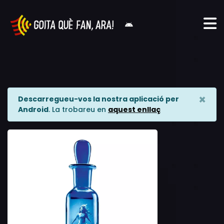
×
Descarregueu-vos la nostra aplicació per
Android
. La trobareu en
aquest enllaç