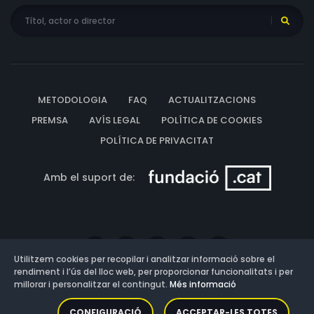
METODOLOGIA
FAQ
ACTUALITZACIONS
PREMSA
AVÍS LEGAL
POLÍTICA DE COOKIES
POLÍTICA DE PRIVACITAT
Amb el suport de:
Utilitzem cookies per recopilar i analitzar informació sobre el
rendiment i l’ús del lloc web, per proporcionar funcionalitats i per
millorar i personalitzar el contingut.
Més informació
Versió: 3.13.0.202607011342
CONFIGURACIÓ
ACCEPTAR-LES TOTES