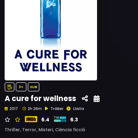
3+
SUB
A cure for wellness
Tràiler
Llista
2017
2h 26m
6.4
6.3
Thriller,
Terror,
Misteri,
Ciència ficció