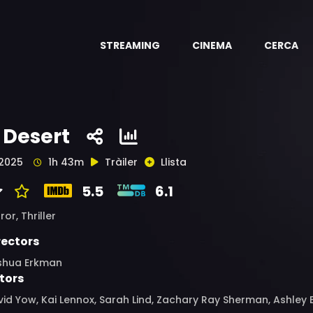
STREAMING
CINEMA
CERCA
 Desert
2025
1h 43m
Tràiler
Llista
5.5
6.1
ror,
Thriller
rectors
shua Erkman
tors
id Yow, Kai Lennox, Sarah Lind, Zachary Ray Sherman, Ashley B. S