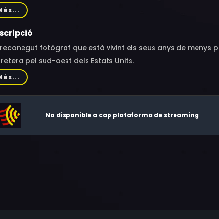
vens, Alexandra Ryan, William Bookston
Més...
scripció
reconegut fotògraf que està vivint els seus anys de menys popu
retera pel sud-oest dels Estats Units.
Més...
No disponible a cap plataforma de streaming