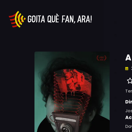
A
Ter
Di
Jo
Ac
Dav