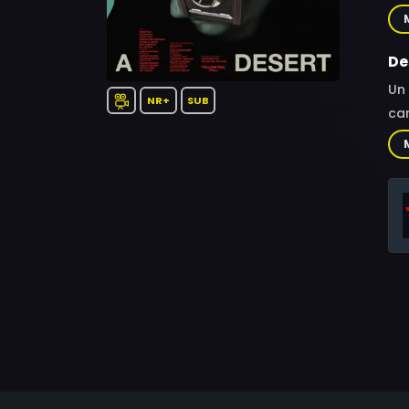
Ste
De
Un 
NR+
SUB
car