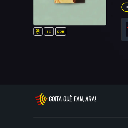
Do
SC
DOB