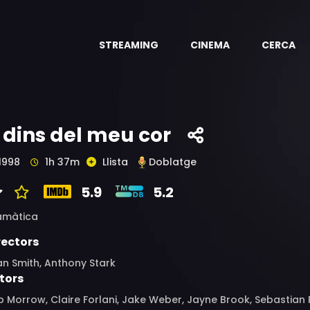
STREAMING
CINEMA
CERCA
 dins del meu cor
1998
1h 37m
Llista
Doblatge
5.9
5.2
amàtica
rectors
n Smith, Anthony Stark
tors
 Morrow, Claire Forlani, Jake Weber, Jayne Brook, Sebastian R