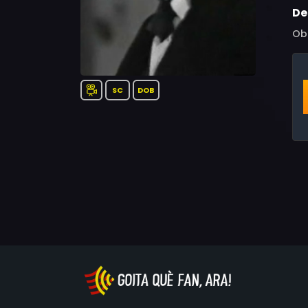
De
Obr
SC
DOB