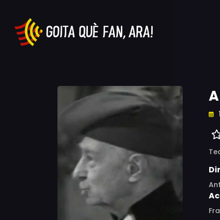
A
Te
Di
An
Ac
Fra