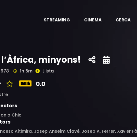
STREAMING
CINEMA
CERCA
 l’Àfrica, minyons!
1978
1h 6m
Llista
0.0
atre
rectors
tonio Chic
tors
ncesc Altimira, Josep Anselm Clavé, Josep A. Ferrer, Xavier F