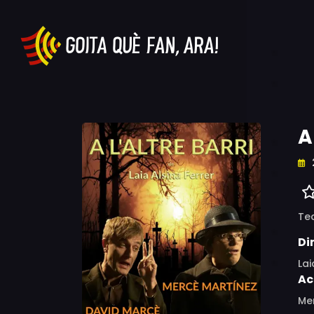
A
Te
Di
Lai
Ac
Me