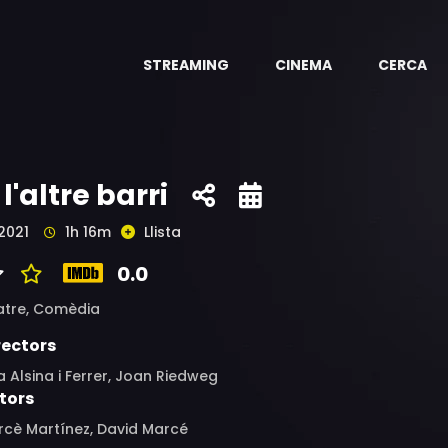
STREAMING
CINEMA
CERCA
 l'altre barri
2021
1h 16m
Llista
0.0
atre,
Comèdia
rectors
a Alsina i Ferrer, Joan Riedweg
tors
rcè Martínez, David Marcé