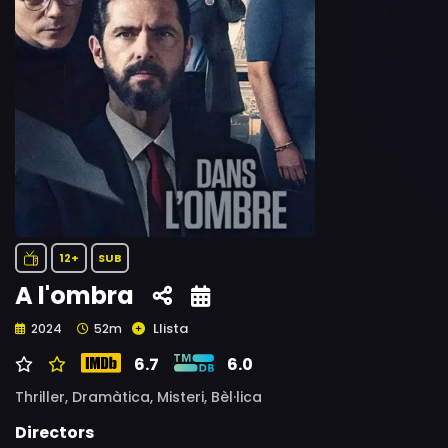
12+
SUB
A l'ombra
Llista
2024
52m
6.7
6.0
Thriller,
Dramàtica,
Misteri,
Bèl·lica
Directors