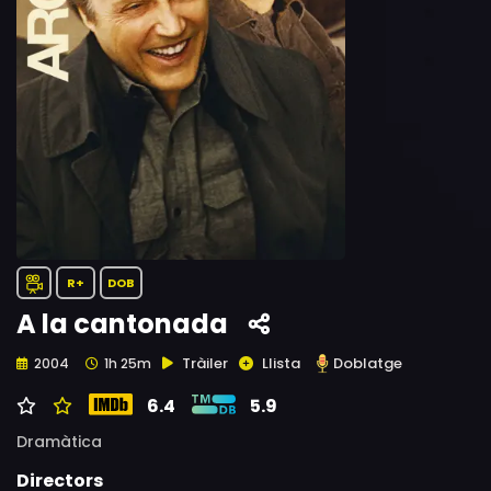
R+
DOB
A la cantonada
Tràiler
Llista
Doblatge
2004
1h 25m
6.4
5.9
Dramàtica
Directors