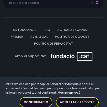
METODOLOGIA
FAQ
ACTUALITZACIONS
PREMSA
AVÍS LEGAL
POLÍTICA DE COOKIES
POLÍTICA DE PRIVACITAT
Amb el suport de:
Utilitzem cookies per recopilar i analitzar informació sobre el
rendiment i l’ús del lloc web, per proporcionar funcionalitats i per
millorar i personalitzar el contingut.
Més informació
Versió: 3.13.0.202607011342
CONFIGURACIÓ
ACCEPTAR-LES TOTES