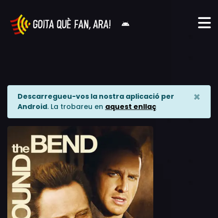
×
Descarregueu-vos la nostra aplicació per
Android
. La trobareu en
aquest enllaç