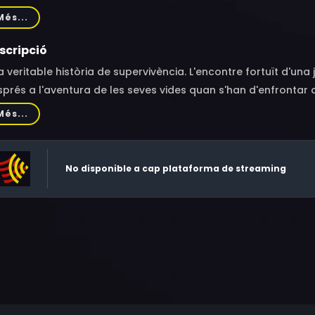
oka, Kael Damlamian, Lei-Ming Caine, Neil Andrea, Apakuki 
Més...
scripció
 veritable història de supervivència. L'encontre fortuït d'una 
prés a l'aventura de les seves vides quan s'han d'enfrontar
agin registrat mai.
Més...
No disponible a cap plataforma de streaming