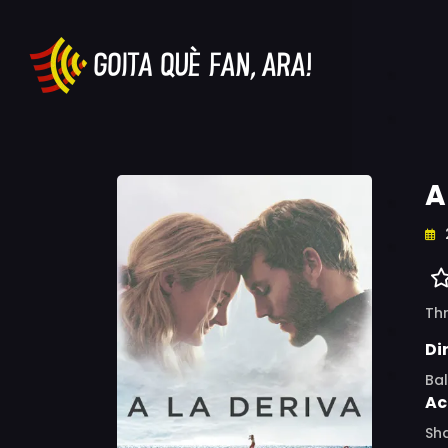
A
Thr
Di
Ba
Ac
Sha