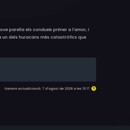
Nalawa, Tim Solomon
jove parella els condueix primer a l'amor, i
 a un dels huracans més catastròfics que
Darrera actualització: 7 d'agost de 2026 a les 13:17