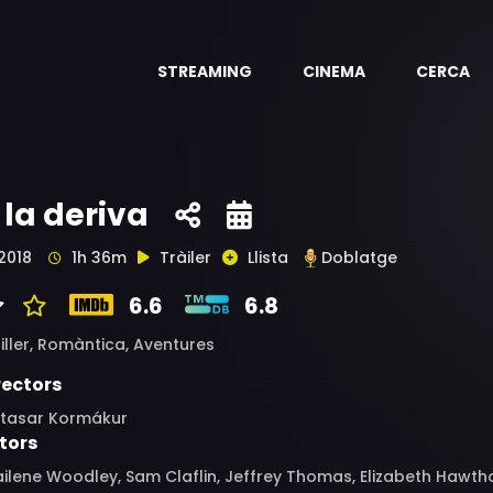
STREAMING
CINEMA
CERCA
 la deriva
2018
1h 36m
Tràiler
Llista
Doblatge
6.6
6.8
iller,
Romàntica,
Aventures
rectors
ltasar Kormákur
tors
ilene Woodley, Sam Claflin, Jeffrey Thomas, Elizabeth Hawtho