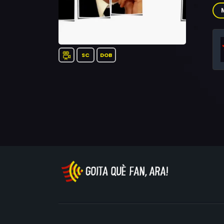
th
SC
DOB