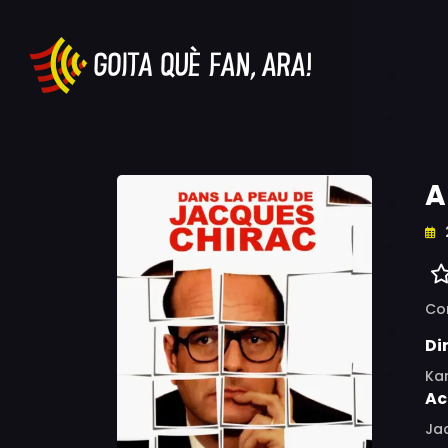
A
Co
Di
Kar
Ac
Jac