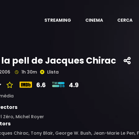
STREAMING
CINEMA
CERCA
 la pell de Jacques Chirac
2006
1h 30m
Llista
6.6
4.9
mèdia
rectors
l Zéro, Michel Royer
tors
ques Chirac, Tony Blair, George W. Bush, Jean-Marie Le Pen, Fra