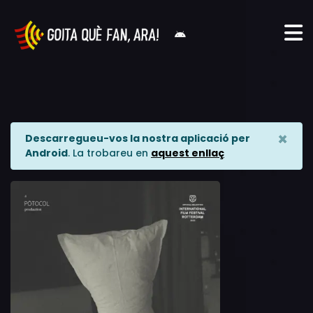
×
Descarregueu-vos la nostra aplicació per
Android
. La trobareu en
aquest enllaç