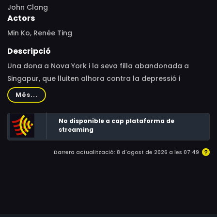
John Clang
Actors
Min Ko, Renée Ting
Descripció
Una dona a Nova York i la seva filla abandonada a
Singapur, que lluiten alhora contra la depressió i
l’existencialisme, busquen un canvi en les seves vides per
Més...
poder superar els pensaments suïcides.
No disponible a cap plataforma de
streaming
Darrera actualització: 8 d'agost de 2026 a les 07:49