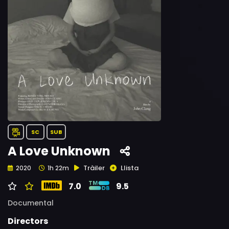
SC
SUB
A Love Unknown
Tràiler
Llista
2020
1h 22m
7.0
9.5
Documental
Directors