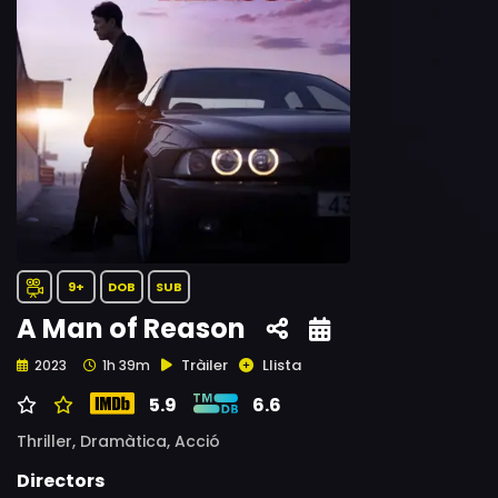
9+
DOB
SUB
A Man of Reason
Tràiler
Llista
2023
1h 39m
5.9
6.6
Thriller,
Dramàtica,
Acció
Directors