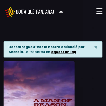
×
Descarregueu-vos la nostra aplicació per
Android
. La trobareu en
aquest enllaç