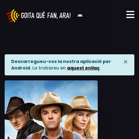
×
Descarregueu-vos la nostra aplicació per
Android
. La trobareu en
aquest enllaç