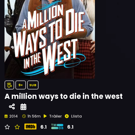
9+
SUB
A million ways to die in the west
Tràiler
Llista
2014
1h 56m
6.1
6.1