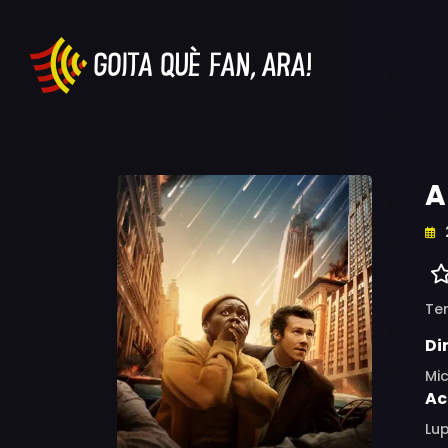
A
Ter
Di
Mic
Ac
Lup