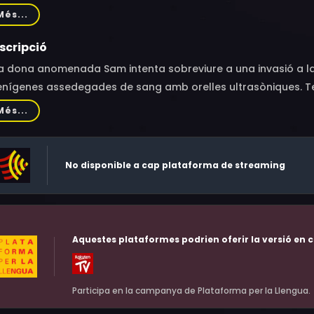
ry Worrall, Ronnie Le Drew, Benjamin Wong, Michael Roberts, G
Més...
ara Schöön, Thea Butler, Choy-Ling Man
scripció
a dona anomenada Sam intenta sobreviure a una invasió a la 
enígenes assedegades de sang amb orelles ultrasòniques. Ter
s anteriors.
Més...
No disponible a cap plataforma de streaming
Aquestes plataformes podrien oferir la versió en c
Participa en la campanya de Plataforma per la Llengua.