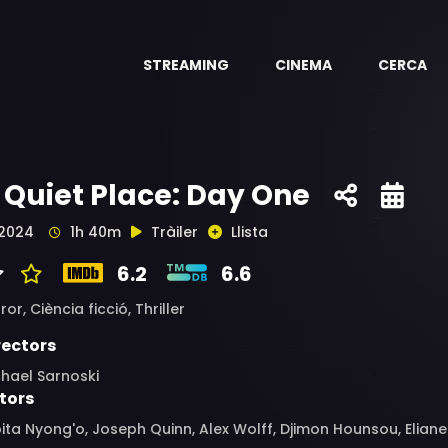
STREAMING
CINEMA
CERCA
 Quiet Place: Day One
2024
1h 40m
Tràiler
Llista
6.2
6.6
ror,
Ciència ficció,
Thriller
rectors
hael Sarnoski
tors
ita Nyong'o, Joseph Quinn, Alex Wolff, Djimon Hounsou, Elian