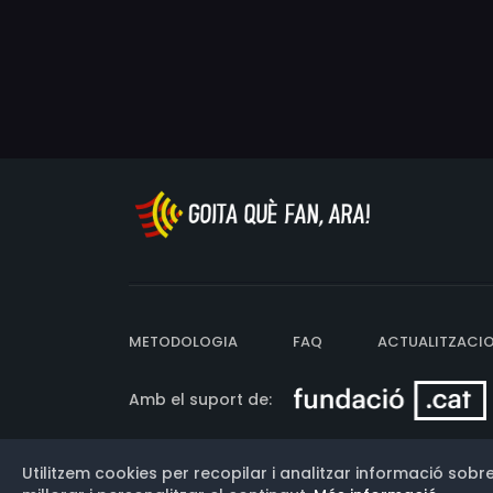
METODOLOGIA
FAQ
ACTUALITZACI
Amb el suport de:
Utilitzem cookies per recopilar i analitzar informació sobre
Versió: 3.13.0.202607011342