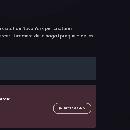
avin Fleming, Elijah Ungvary, Alexander John,
ciutat de Nova York per criatures
cer lliurament de la saga i preqüela de les
atalà:
RECLAMA-HO