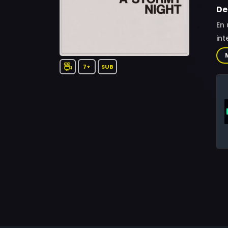
De
En 
int
7+
SUB