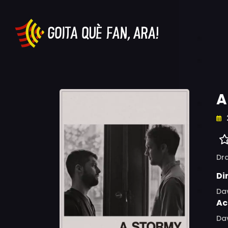
A
Dr
Di
Da
Ac
Dav