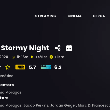
STREAMING
CINEMA
CERCA
 Stormy Night
2020
1h 16m
Tràiler
Llista
5.7
6.2
amàtica
rectors
vid Moragas
tors
id Moragas, Jacob Perkins, Jordan Geiger, Marc Di Francesc