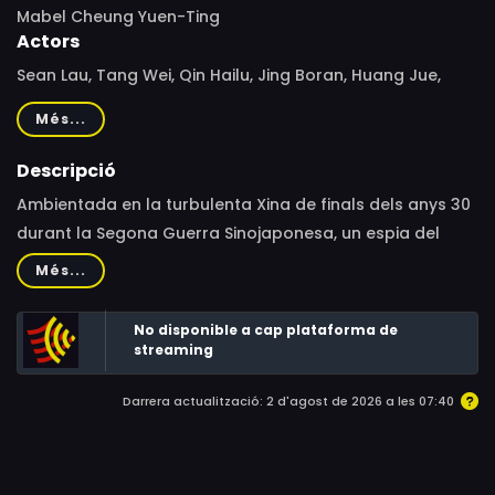
Mabel Cheung Yuen-Ting
Actors
Sean Lau, Tang Wei, Qin Hailu, Jing Boran, Huang Jue,
Elaine Jin Yan-Ling, Li Jianyi, Jiao Gang, Philip Chan, Wu
Més...
Jing, Wong Ji-Dan, Peng Yin, Hu Shun-Er, Miroslav Karel
Descripció
Ambientada en la turbulenta Xina de finals dels anys 30
durant la Segona Guerra Sinojaponesa, un espia del
Partit Nacionalista s’enamora de la Chen, una viuda que
Més...
es dedica a la venta ambulant d’opi, quan l’amor era un
ideal llunyà.
No disponible a cap plataforma de
streaming
Darrera actualització: 2 d'agost de 2026 a les 07:40