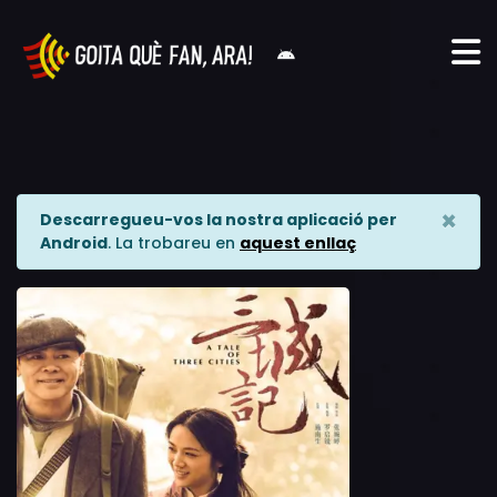
×
Descarregueu-vos la nostra aplicació per
Android
. La trobareu en
aquest enllaç