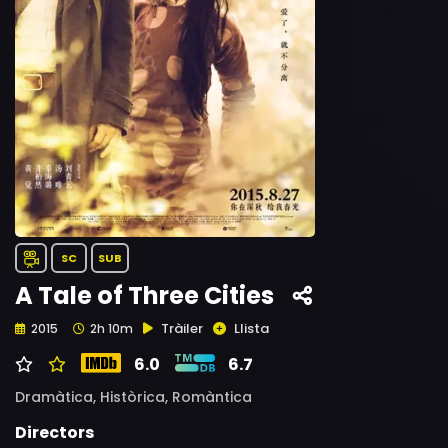
SC
SUB
A Tale of Three Cities
Tràiler
Llista
2015
2h 10m
6.0
6.7
Dramàtica,
Històrica,
Romàntica
Directors