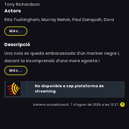
Tony Richardson
Actors
Rita Tushingham, Murray Melvin, Paul Danquah, Dora
Bryan, Robert Stephens, Michael Bilton, Eunice Black,
Més...
David Boliver, Margo Cunningham, Rosalie Williams,
Veronica Howard, Moira Kaye
Descripció
Una noia es queda embarassada d’un mariner negre i,
davant la incomprensió d’una mare egoista i
possessiva, només té el suport d’un jove homosexual.
Més...
Representació sense concessions de la vida de la
classe treballadora al Manchester industrial dels anys
No disponible a cap plataforma de
seixanta, amb un apropament modern i sensible a les
streaming
qüestions de gènere i raça.
Darrera actualització: 7 d'agost de 2026 a les 13:27