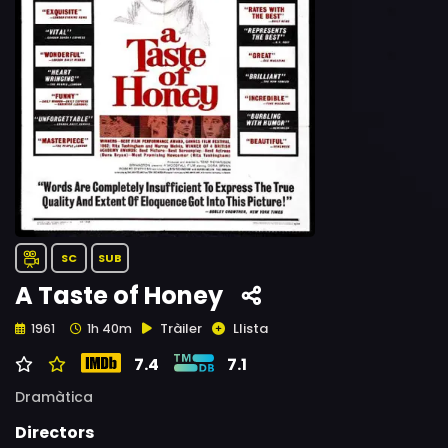
SC
SUB
A Taste of Honey
Tràiler
Llista
1961
1h 40m
7.4
7.1
Dramàtica
Directors