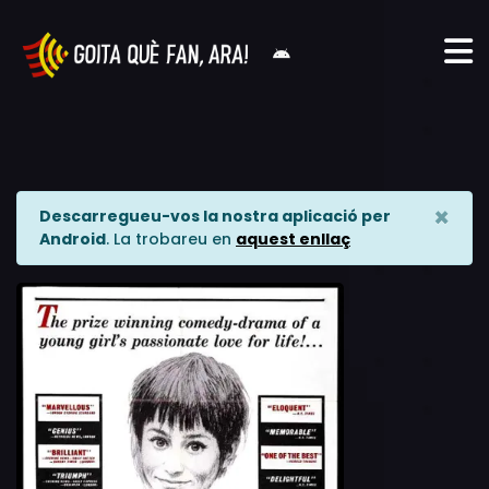
×
Descarregueu-vos la nostra aplicació per
Android
. La trobareu en
aquest enllaç