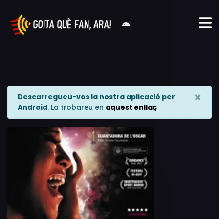
×
Descarregueu-vos la nostra aplicació per
Android
. La trobareu en
aquest enllaç