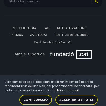
METODOLOGIA
FAQ
ACTUALITZACIONS
PREMSA
AVÍS LEGAL
POLÍTICA DE COOKIES
POLÍTICA DE PRIVACITAT
Amb el suport de:
Utilitzem cookies per recopilar i analitzar informació sobre el
rendiment i l’ús del lloc web, per proporcionar funcionalitats i per
millorar i personalitzar el contingut.
Més informació
Versió: 3.13.0.202607011342
CONFIGURACIÓ
ACCEPTAR-LES TOTES