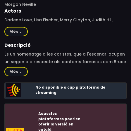
Morgan Neville
Actors
Darlene Love, Lisa Fischer, Merry Clayton, Judith Hill,
Claudia Lennear, Tata Vega, Patti Austin, Mick Jagger,
Més...
Stevvi Alexander, Bette Midler, Sting, Sheryl Crow, Bruce
Springsteen, Stevie Wonder, Lou Adler, Chris Botti, Lynn
Descripció
Mabry, Ula Hedwig
És un homenatge a les coristes, que a l'escenari ocupen
un segon pla respecte als cantants famosos com Bruce
Springsteen, Stevie Wonder o Mick Jagger.
Més...
No disponible a cap plataforma de
streaming
Aquestes
plataformes podrien
oferir la versió en
català: