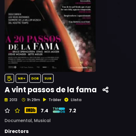
NR+
DOB
SUB
A vint passos de la fama
Tràiler
Llista
2013
1h 29m
7.4
7.2
Documental,
Musical
Directors