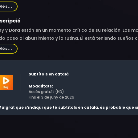
ia Doubell, Steffan Boje, Stephen Graham, Keith Allen, Meredi
Més...
ty Williams, Joyce Springer, Skye Bennett, Kate Harper, Gael L
ncis George, Jarvis Cocker, Vinod Nagpal, Shivam Pradhan, M
scripció
ry y Dora están en un momento crítico de su relación. Los m
o paso al aburrimiento y la rutina. Él está teniendo sueño
go le anima a la infidelidad. Algo tiene que ocurrir para que 
Més...
Subtítols en català
Modalitats:
Accés gratuït (HD)
Fins el 3 de juny de 2026
algrat que s'indiqui que té subtítols en català, és probable que