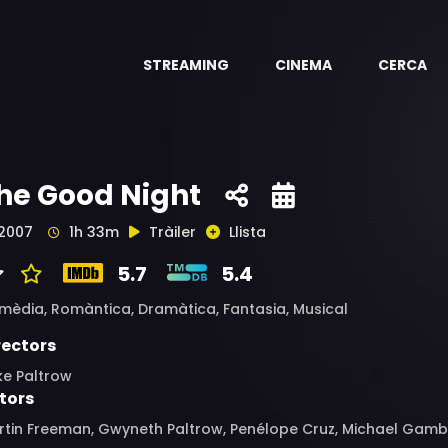
STREAMING
CINEMA
CERCA
he Good Night
2007
1h 33m
Tràiler
Llista
5.7
5.4
mèdia,
Romàntica,
Dramàtica,
Fantasia,
Musical
rectors
ke Paltrow
tors
rtin Freeman, Gwyneth Paltrow, Penélope Cruz, Michael Gamb