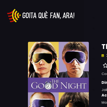
T
Co
Di
Ja
Ac
Ma