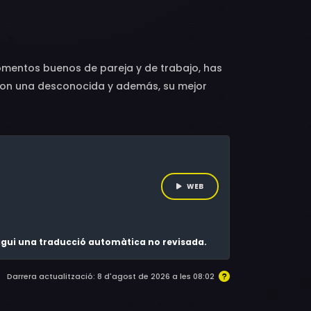
th MacNeill, Amanda Abbington, Juliana Kiehl,
e Cornec, Bruno Lastra, Martino Lazzeri, Sean
anish Narang, Abhijeet Banerjee
omentos buenos de pareja y de trabajo, has
s con una desconocida y además, su mejor
sus vidas se resuelvan.
WEB
 sigui una traducció automàtica no revisada.
Darrera actualització: 8 d'agost de 2026 a les 08:02