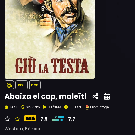
PG+
DOB
Abaixa el cap, maleït!
Tràiler
Llista
Doblatge
1971
2h 37m
7.5
7.7
Western,
Bèl·lica