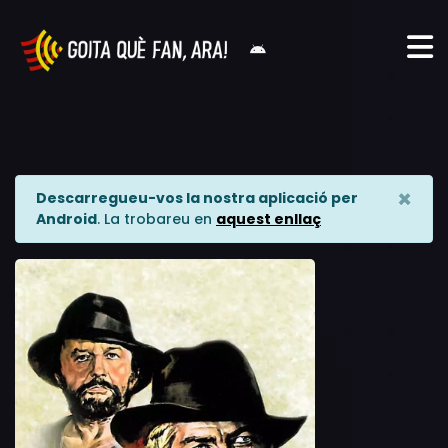
×
Descarregueu-vos la nostra aplicació per
Android
. La trobareu en
aquest enllaç