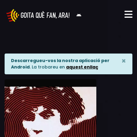
×
Descarregueu-vos la nostra aplicació per
Android
. La trobareu en
aquest enllaç