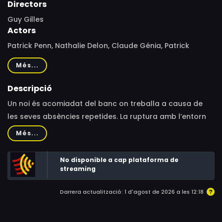
Directors
Guy Gilles
Actors
Patrick Penn, Nathalie Delon, Claude Génia, Patrick
Jouané, Corinne Le Poulain, Yves Robert, Danièle
Més...
Delorme, Thomas Andhersen, Pierre Bertin, Richard Berry,
Jacques Castelot, Max Montavon, Sylvie Vartan, Gabriel
Descripció
Cattand, Xavier Gélin, Jeanne Moreau, Paula Valmond,
Un noi és acomiadat del banc on treballa a causa de
Michèle Baker, Gérard Chevalier
les seves absències repetides. La ruptura amb l’entorn
professional li genera un procés d’aïllament social
Més...
irreversible.
No disponible a cap plataforma de
streaming
Darrera actualització: 1 d'agost de 2026 a les 12:18