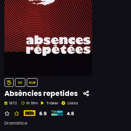
SC
SUB
Absències repetides
Tràiler
Llista
1972
1h 19m
6.9
4.6
Dramàtica