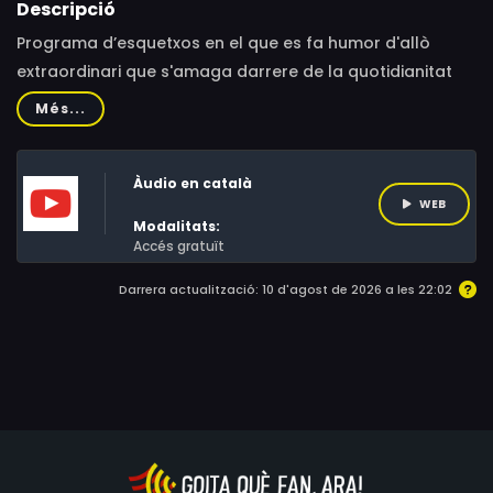
Descripció
Programa d’esquetxos en el que es fa humor d'allò
extraordinari que s'amaga darrere de la quotidianitat
dels valencians. Aquestes històries es desenvolupen en
Més...
diferents escenaris i es combinen amb les aventures i
desventures de la família Fuster- Fabra.
Àudio en català
WEB
Modalitats:
Accés gratuït
Darrera actualització: 10 d'agost de 2026 a les 22:02