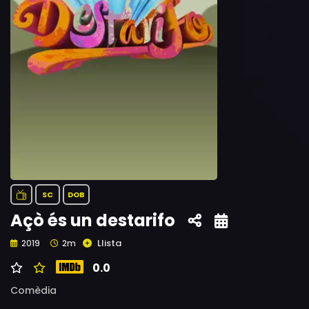
SC
DOB
Açò és un destarifo
Llista
2019
2m
0.0
Comèdia