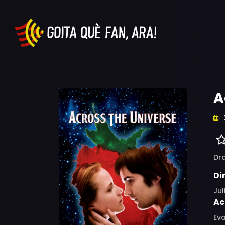
A
Dr
Di
Ju
Ac
Eva