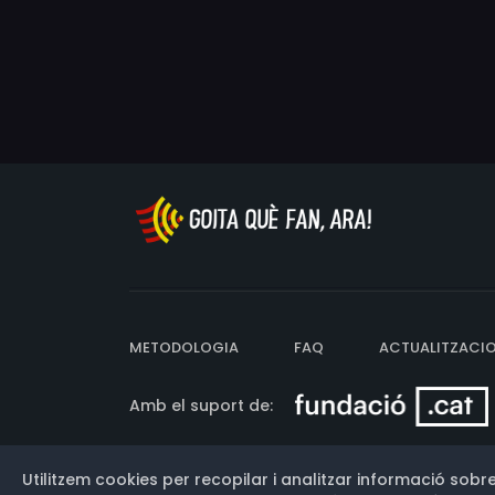
METODOLOGIA
FAQ
ACTUALITZACI
Amb el suport de:
Utilitzem cookies per recopilar i analitzar informació sobre
Versió: 3.13.0.202607011342