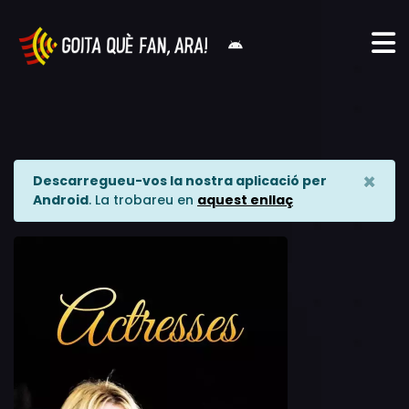
×
Descarregueu-vos la nostra aplicació per
Android
. La trobareu en
aquest enllaç