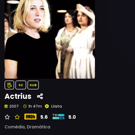
SC
SUB
Actrius
Llista
2007
1h 47m
5.6
5.0
Comèdia,
Dramàtica