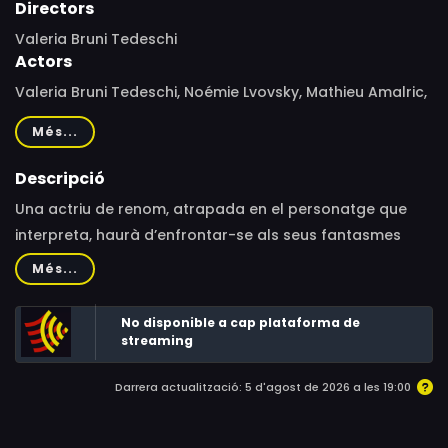
Directors
Valeria Bruni Tedeschi
Actors
Valeria Bruni Tedeschi, Noémie Lvovsky, Mathieu Amalric,
Louis Garrel, Marisa Borini, Valeria Golino, Maurice Garrel,
Més...
Bernard Nissile, Olivier Rabourdin, Laëtitia Spigarelli,
Marie Rivière, Simona Marchini, Gilles Cohen, Souzan
Descripció
Chirazi, Arthur Igual, Eric Elmosnino, Robinson Stévenin,
Una actriu de renom, atrapada en el personatge que
Laurent Grévill, Pascal Bongard, Brian Mac Cormack,
interpreta, haurà d’enfrontar-se als seus fantasmes
Romane Dervas, Antoine Holler, Charles Pasi, Eleonora
familiars i religiosos per trobar un sentit a la seva
Més...
Albrecht
existència.
No disponible a cap plataforma de
streaming
Darrera actualització: 5 d'agost de 2026 a les 19:00