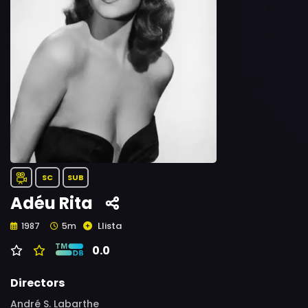
SC
SUB
Adéu Rita
Llista
1987
5m
0.0
Directors
André S. Labarthe