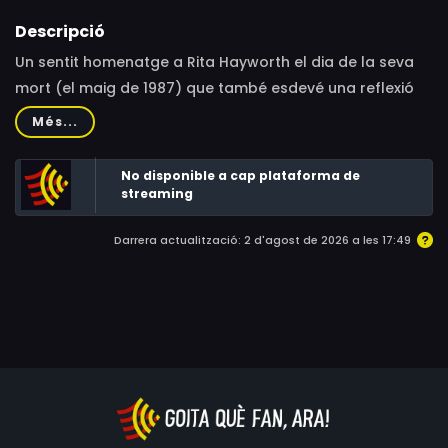
Descripció
Un sentit homenatge a Rita Hayworth el dia de la seva
mort (el maig de 1987) que també esdevé una reflexió
sobre la situació del cinema durant l’època hegemònica
Més...
de la televisió.
No disponible a cap plataforma de
streaming
Darrera actualització: 2 d'agost de 2026 a les 17:49