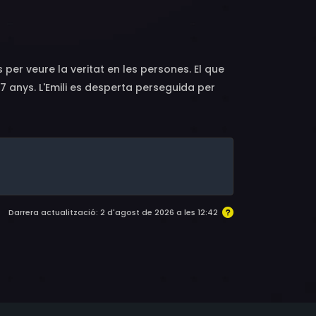
licetto, Caley Honeywell
s per veure la veritat en les persones. El que
e 17 anys. L'Emili es desperta perseguida per
s clarividents que podrien conduir-la a
encara és viva. I el temps va passant...
Darrera actualització: 2 d'agost de 2026 a les 12:42