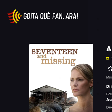
A
Mis
Di
Pau
Ac
Ded