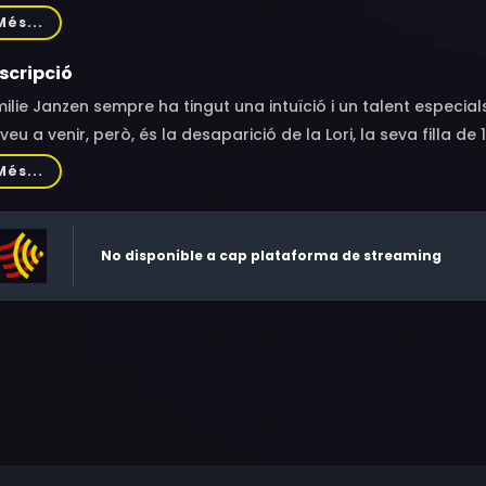
ed Keeso, Karin Konoval, David Neale, Anna Williams, Taya Ca
Més...
scripció
milie Janzen sempre ha tingut una intuïció i un talent especial
veu a venir, però, és la desaparició de la Lori, la seva filla d
ions de la Lori mentre és segrestada, visions que donen piste
Més...
ndret on la seva filla es troba retinguda. Això si és que la Lori 
No disponible a cap plataforma de streaming