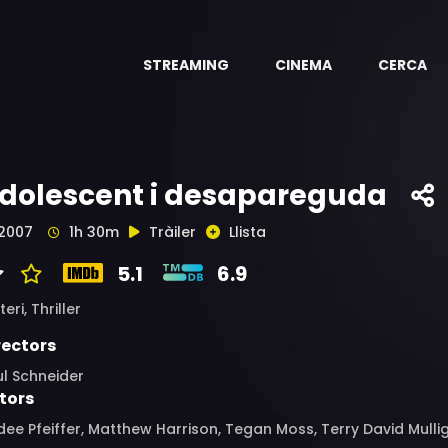
STREAMING
CINEMA
CERCA
dolescent i desapareguda
2007
1h 30m
Tràiler
Llista
5.1
6.9
teri,
Thriller
rectors
l Schneider
tors
ee Pfeiffer, Matthew Harrison, Tegan Moss, Terry David Mullig