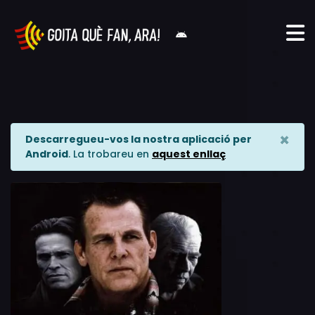
×
Descarregueu-vos la nostra aplicació per
Android
. La trobareu en
aquest enllaç