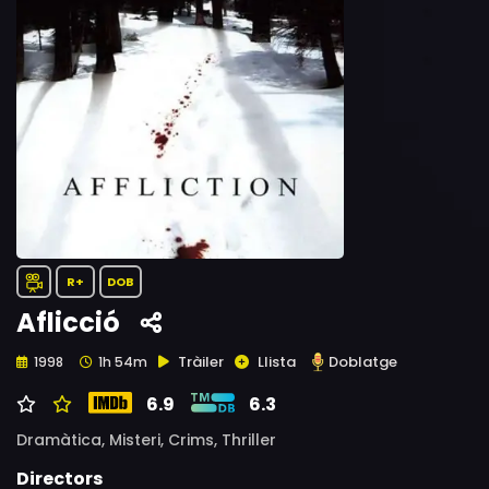
R+
DOB
Aflicció
Tràiler
Llista
Doblatge
1998
1h 54m
6.9
6.3
Dramàtica,
Misteri,
Crims,
Thriller
Directors