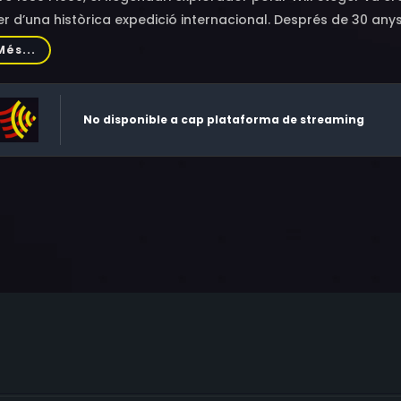
er d’una històrica expedició internacional. Després de 30 an
rtic, com a testimoni ocular dels majors canvis produïts en le
Més...
No disponible a cap plataforma de streaming