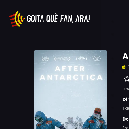
A
Do
Di
Ta
De
Ent