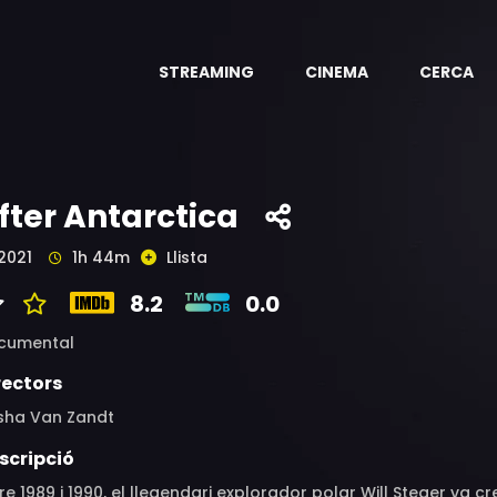
STREAMING
CINEMA
CERCA
fter Antarctica
2021
1h 44m
Llista
8.2
0.0
cumental
rectors
sha Van Zandt
scripció
re 1989 i 1990, el llegendari explorador polar Will Steger va 