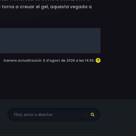
ys torna a creuar el gel, aquesta vegada a
s regions polars del nostre planeta.
Darrera actualització: 5 d'agost de 2026 a les 14:55