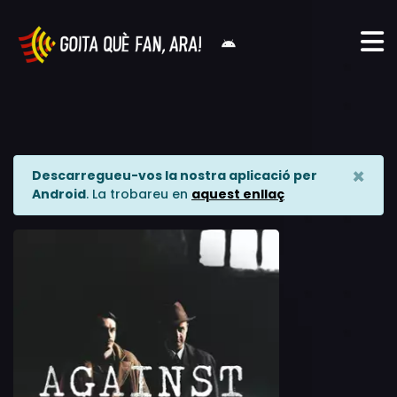
×
Descarregueu-vos la nostra aplicació per
Android
. La trobareu en
aquest enllaç