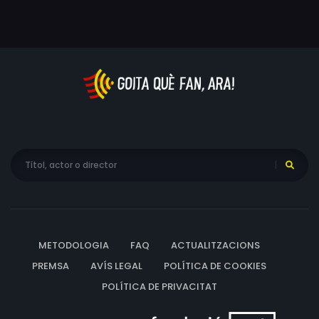
molts homes com ell. El seu testimoni es va considerar
clau per a que el 1957 l'anomenat Informe Wolfenden
aconsellés que "el comportament homosexual en privat
i entre adults que consentissin no havia de seguir sent
un delicte". El 1967, la llei va ser finalment modificada.
METODOLOGIA
FAQ
ACTUALITZACIONS
PREMSA
AVÍS LEGAL
POLÍTICA DE COOKIES
POLÍTICA DE PRIVACITAT