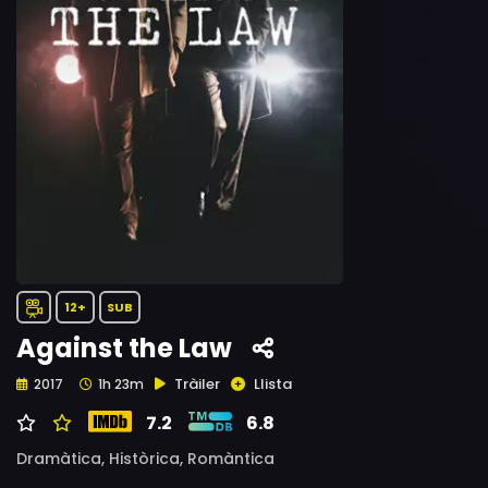
12+
SUB
Against the Law
Tràiler
Llista
2017
1h 23m
7.2
6.8
Dramàtica,
Històrica,
Romàntica