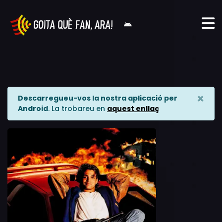
×
Descarregueu-vos la nostra aplicació per
Android
. La trobareu en
aquest enllaç