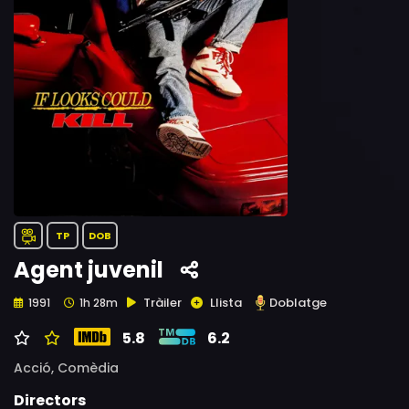
TP
DOB
Agent juvenil
Tràiler
Llista
Doblatge
1991
1h 28m
5.8
6.2
Acció,
Comèdia
Directors