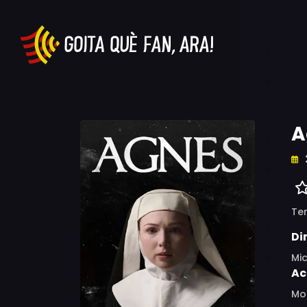
A
Ter
Di
Mi
Ac
Mol