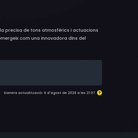
rial Greene, Rita Scranton, Ginger Gilmartin,
, Lorri Bohnert, Garrett O'Brien
la precisa de tons atmosfèrics i actuacions
es emergeix com una innovadora dins del
ira i blasfèmies, deslligant rumors de
onrat i a un jove cura, en Benjamin, per a
vessaments de sang i crisi de fe.
Darrera actualització: 6 d'agost de 2026 a les 21:07