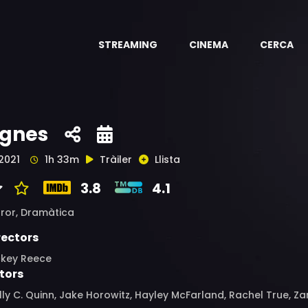
STREAMING
CINEMA
CERCA
gnes
2021
1h 33m
Tràiler
Llista
3.8
4.1
ror,
Dramàtica
rectors
ckey Reece
tors
ly C. Quinn, Jake Horowitz, Hayley McFarland, Rachel True, Za