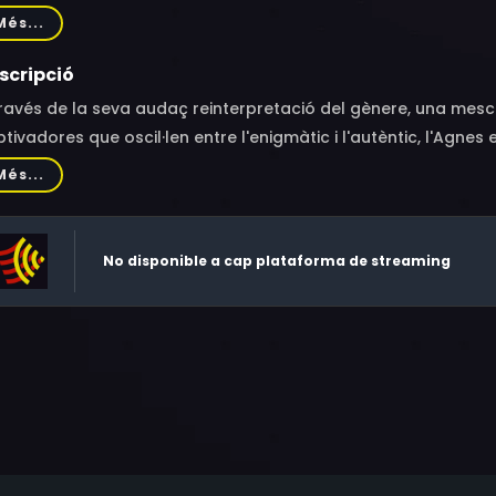
s, Chris Sullivan, Sean Gunn, Cait Brasel, Cheryl McConnell, Az
Més...
ce Davis, Van Quattro, Chris Freihofer, Ron Sutor, Jacob Snovel
scripció
ravés de la seva audaç reinterpretació del gènere, una mesc
tivadores que oscil·len entre l'enigmàtic i l'autèntic, l'Agn
gènere de les possessions.La jove germana Agnes esclata en 
Més...
sessió demoníaca. L'Església envia a un veterà sacerdot desh
estigar. A mesura que aprofundeixen, enfronten temptacions, 
No disponible a cap plataforma de streaming