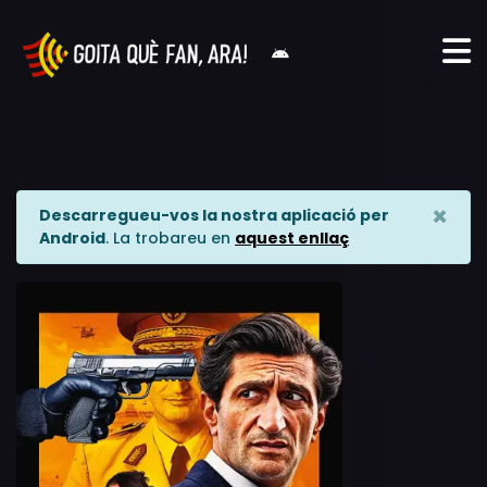
×
Descarregueu-vos la nostra aplicació per
Android
. La trobareu en
aquest enllaç