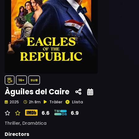
16+
SUB
Àguiles del Caire
Tràiler
Llista
2025
2h 8m
6.6
6.9
Thriller,
Dramàtica
Directors