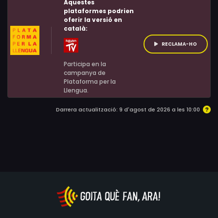
Aquestes
atraïda per la llum, comença un idil·li amb la misteriosa
plataformes podrien
oferir la versió en
esposa del general que supervisa el projecte.
català:
RECLAMA-HO
Participa en la
campanya de
Plataforma per la
Llengua.
Darrera actualització: 9 d'agost de 2026 a les 10:00