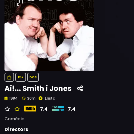
15+
DOB
Ai!... Smith i Jones
Llista
1984
30m
7.4
7.4
Comèdia
Directors