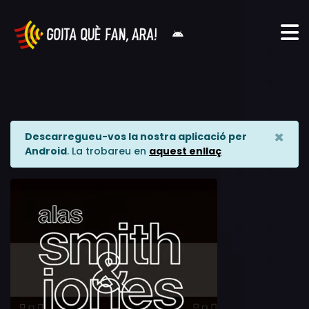
×
Descarregueu-vos la nostra aplicació per
Android
. La trobareu en
aquest enllaç