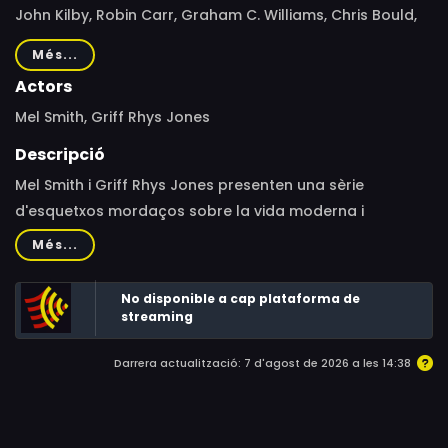
John Kilby, Robin Carr, Graham C. Williams, Chris Bould,
Dominic Brigstocke
Més...
Actors
Mel Smith, Griff Rhys Jones
Descripció
Mel Smith i Griff Rhys Jones presenten una sèrie
d'esquetxos mordaços sobre la vida moderna i
l'estupidesa i la credulitat de la gent. El nom del
Més...
programa prové d'una paròdia del títol de la sèrie "Alias
​​Smith and Jones".
No disponible a cap plataforma de
streaming
Darrera actualització: 7 d'agost de 2026 a les 14:38