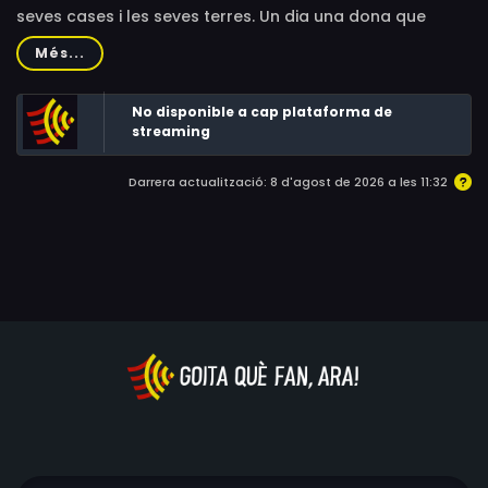
seves cases i les seves terres. Un dia una dona que
passant per allí es va quedar en pana els hi explica que
Més...
podrien treure molt profit de l'aigua que tenen.
No disponible a cap plataforma de
streaming
Darrera actualització: 8 d'agost de 2026 a les 11:32