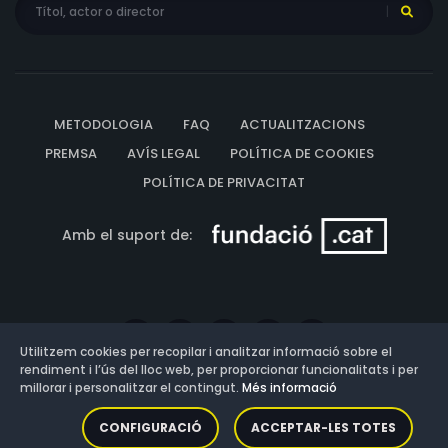
METODOLOGIA
FAQ
ACTUALITZACIONS
PREMSA
AVÍS LEGAL
POLÍTICA DE COOKIES
POLÍTICA DE PRIVACITAT
Amb el suport de:
Utilitzem cookies per recopilar i analitzar informació sobre el
rendiment i l’ús del lloc web, per proporcionar funcionalitats i per
millorar i personalitzar el contingut.
Més informació
Versió: 3.13.0.202607011342
CONFIGURACIÓ
ACCEPTAR-LES TOTES