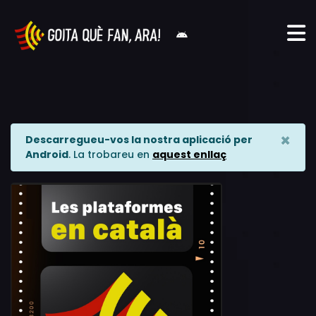
×
Descarregueu-vos la nostra aplicació per
Android
. La trobareu en
aquest enllaç