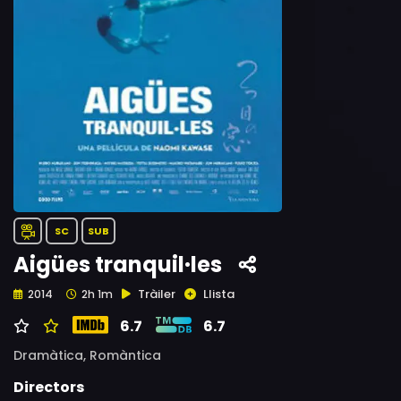
SC
SUB
Aigües tranquil·les
Tràiler
Llista
2014
2h 1m
6.7
6.7
Dramàtica,
Romàntica
Directors