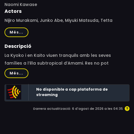
Naomi Kawase
Actors
Nijiro Murakami, Junko Abe, Miyuki Matsuda, Tetta
Sugimoto, Makiko Watanabe, Jun Murakami, Hideo
Més...
Sakaki, Fujio Tokita, Sadae Sakae, Kazurô Maeda, Mitsuaki
Nakano, Yukiharu Kawabata, Yukiyo Maeda, Kinue
Descripció
Yasuda
La Kyoko i en Kaito viuen tranquils amb les seves
famílies a l’illa subtropical d’Amami. Res no pot
destorbar l’equilibri amb què viuen.
Més...
No disponible a cap plataforma de
streaming
Darrera actualització: 6 d'agost de 2026 a les 04:35