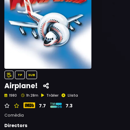
TP
SUB
Airplane!
Tràiler
Llista
1980
1h 28m
7.7
7.3
Comèdia
Directors