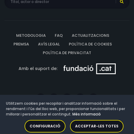
METODOLOGIA
FAQ
ACTUALITZACIONS
PREMSA
AVÍS LEGAL
POLÍTICA DE COOKIES
POLÍTICA DE PRIVACITAT
Amb el suport de:
Utilitzem cookies per recopilar i analitzar informació sobre el
rendiment i l’ús del lloc web, per proporcionar funcionalitats i per
millorar i personalitzar el contingut.
Més informació
Versió: 3.13.0.202607011342
CONFIGURACIÓ
ACCEPTAR-LES TOTES