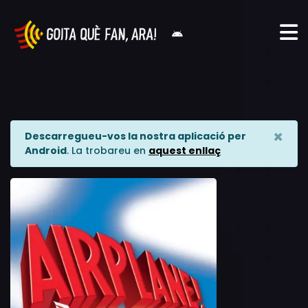
×
Descarregueu-vos la nostra aplicació per
Android
. La trobareu en
aquest enllaç