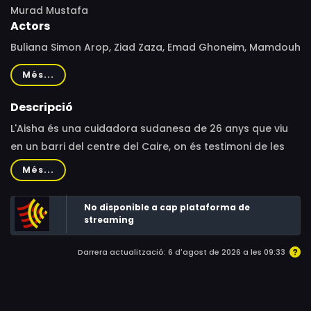
Murad Mustafa
Actors
Buliana Simon Arop, Ziad Zaza, Emad Ghoneim, Mamdouh
Saleh, Maha Mohammed Al-Adwani, Mohamed Abd El
Més...
Hady, Achai Ayom
Descripció
L'Aisha és una cuidadora sudanesa de 26 anys que viu
en un barri del centre del Caire, on és testimoni de les
tensions entre els seus companys immigrants africans i
Més...
les bandes locals. Atrapada entre una relació indefinida
amb un jove cuiner egipci, un gàngster que li fa xantatge
No disponible a cap plataforma de
amb un tracte poc ètic a canvi de seguretat i una nova
streaming
casa que li assignen per a treballar; l'Aisha lluita per
Darrera actualització: 6 d'agost de 2026 a les 09:33
sobreposar-se a les seves pors i batalles perdudes,
fent que els seus somnis xoquin amb la realitat i
portant-la en un atzucac.