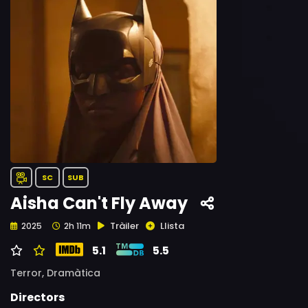
SC
SUB
Aisha Can't Fly Away
Tràiler
Llista
2025
2h 11m
5.1
5.5
Terror,
Dramàtica
Directors