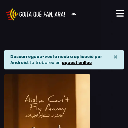
×
Descarregueu-vos la nostra aplicació per
Android
. La trobareu en
aquest enllaç