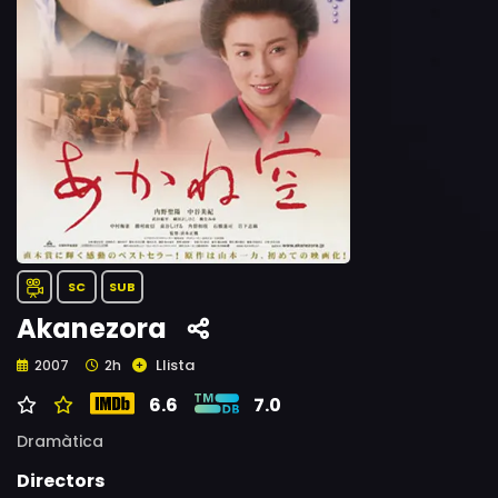
SC
SUB
Akanezora
Llista
2007
2h
6.6
7.0
Dramàtica
Directors