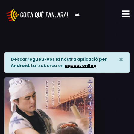
×
Descarregueu-vos la nostra aplicació per
Android
. La trobareu en
aquest enllaç