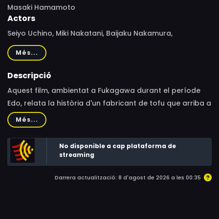
Masaki Hamamoto
Actors
Seiyo Uchino, Miki Nakatani, Baijaku Nakamura,
Masanobu Katsumura, Shigeru Izumiya, Kazue Tsunogae,
Més...
Renji Ishibashi, Shima Iwashita, Kouhei Takeda, Yoshihiko
Hosoda, Miyu Yagyu
Descripció
Aquest film, ambientat a Fukagawa durant el període
Edo, relata la història d'un fabricant de tofu que arriba a
una ciutat tradicional per obrir el seu propi negoci.
Més...
No disponible a cap plataforma de
streaming
Darrera actualització: 8 d'agost de 2026 a les 00:35