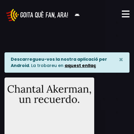
×
Descarregueu-vos la nostra aplicació per
Android
. La trobareu en
aquest enllaç