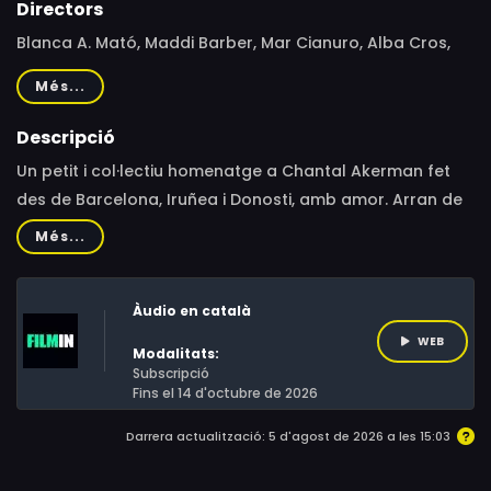
Directors
Blanca A. Mató, Maddi Barber, Mar Cianuro, Alba Cros,
Xiana do Teixeiro, Irati Gorostidi Agirretxe, Ariadna
Més...
Guiteras, Cristina Pastrana, Francina Ribes, Jola
Wieczorek
Descripció
Un petit i col·lectiu homenatge a Chantal Akerman fet
des de Barcelona, Iruñea i Donosti, amb amor. Arran de
la mort de la cineasta Chantal Akerman el passat 5
Més...
d'octubre de 2015, deu creadores recorden, repensen i
reocupen, a la seva manera l'imaginari de la directora
Àudio en català
belga.
WEB
Modalitats:
Subscripció
Fins el 14 d'octubre de 2026
Darrera actualització: 5 d'agost de 2026 a les 15:03