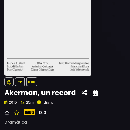
TP
DOB
Akerman, un record
Llista
2015
25m
0.0
Dramàtica