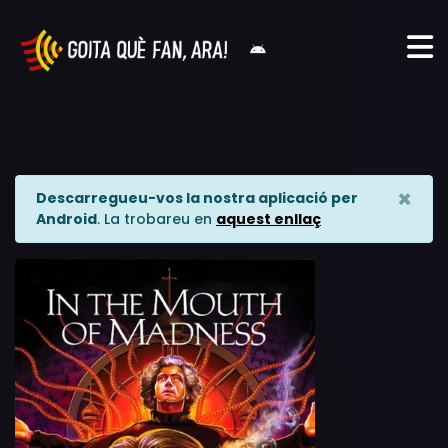
×
Descarregueu-vos la nostra aplicació per
Android
. La trobareu en
aquest enllaç