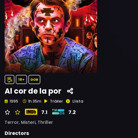
18+
DOB
Al cor de la por
Tràiler
Llista
1995
1h 35m
7.1
7.2
Terror,
Misteri,
Thriller
Directors