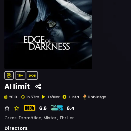
16+
DOB
Al límit
Tràiler
Llista
Doblatge
2010
1h 57m
6.6
6.4
Crims,
Dramàtica,
Misteri,
Thriller
Directors