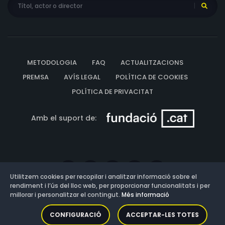
METODOLOGIA
FAQ
ACTUALITZACIONS
PREMSA
AVÍS LEGAL
POLÍTICA DE COOKIES
POLÍTICA DE PRIVACITAT
Amb el suport de:
Utilitzem cookies per recopilar i analitzar informació sobre el
rendiment i l’ús del lloc web, per proporcionar funcionalitats i per
millorar i personalitzar el contingut.
Més informació
Versió: 3.13.0.202607011342
CONFIGURACIÓ
ACCEPTAR-LES TOTES