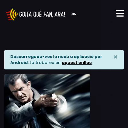
×
Descarregueu-vos la nostra aplicació per
Android
. La trobareu en
aquest enllaç