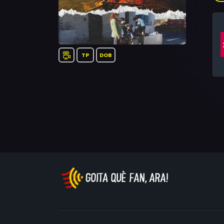
a f
TP
DOB