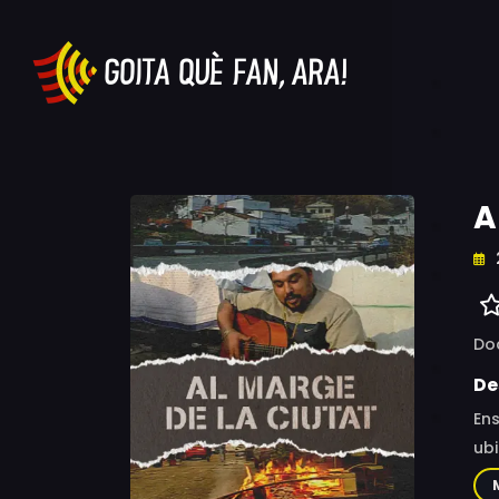
A
Do
De
Ens
ubi
aba