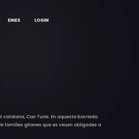
EINES
LOGIN
al catalana, Can Tunis. En aquesta barriada
de famílies gitanes que es veuen obligades a
renys. Seguint les històries del Tío Bolo com