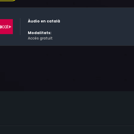
il conductor, mostrem les preocupacions i il·lusions de la gent
Àudio en català
Modalitats:
Accés gratuït