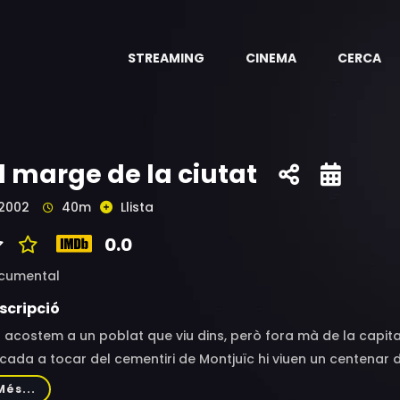
STREAMING
CINEMA
CERCA
l marge de la ciutat
2002
40m
Llista
0.0
cumental
scripció
 acostem a un poblat que viu dins, però fora mà de la capit
cada a tocar del cementiri de Montjuïc hi viuen un centenar 
ndonar la zona atès que el Port de Barcelona reclama els ter
Més...